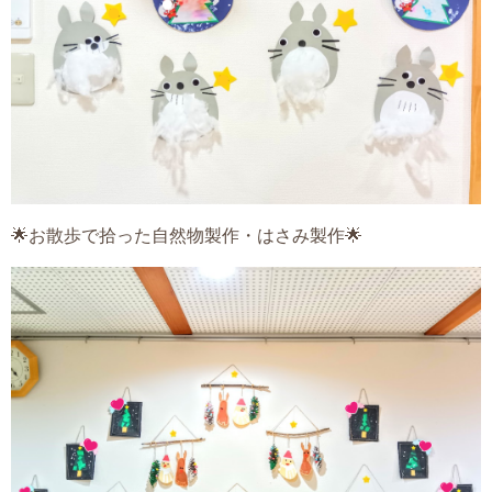
🌟お散歩で拾った自然物製作・はさみ製作🌟