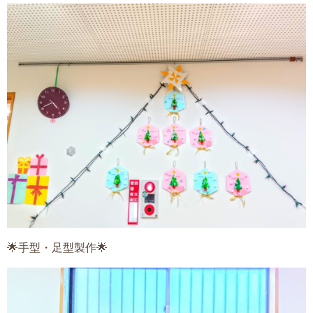
🌟手型・足型製作🌟