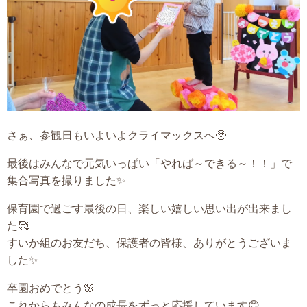
さぁ、参観日もいよいよクライマックスへ🥹
最後はみんなで元気いっぱい「やれば～できる～！！」で
集合写真を撮りました✨
保育園で過ごす最後の日、楽しい嬉しい思い出が出来まし
た🥰
すいか組のお友だち、保護者の皆様、ありがとうございま
した✨
卒園おめでとう🌸
これからもみんなの成長をずっと応援しています😊