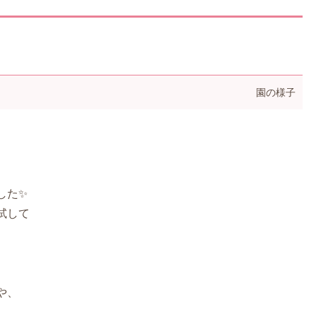
園の様子
した✨
試して
や、