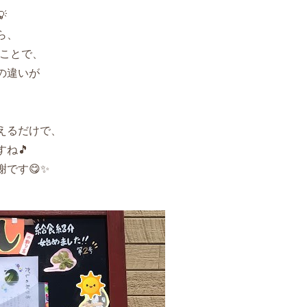

ら、
たことで、
の違いが
えるだけで、
ね🎵
です😋✨